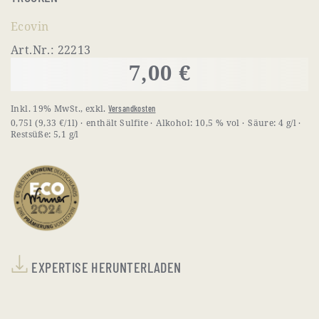
Ecovin
Art.Nr.: 22213
7,00 €
Inkl. 19% MwSt.
,
exkl.
Versandkosten
0,75l
(9,33 €/1l)
enthält Sulfite
Alkohol:
10,5 % vol
Säure:
4 g/l
Restsüße:
5,1 g/l
EXPERTISE HERUNTERLADEN