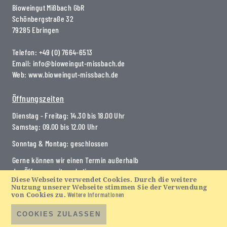
Bioweingut Mißbach GbR
Schönbergstraße 32
79285 Ebringen
Telefon:
+49 (0) 7664-6513
Email:
info@bioweingut-missbach.de
Web:
www.bioweingut-missbach.de
Öffnungszeiten
Dienstag - Freitag: 14.30 bis 18.00 Uhr
Samstag: 09.00 bis 12.00 Uhr
Sonntag & Montag: geschlossen
Gerne können wir einen Termin außerhalb
der Öffnungszeiten abstimmen.
Diese Webseite verwendet Cookies. Durch die weitere
Nutzung unserer Webseite stimmen Sie der Verwendung
Anfahrt via
Google Maps
.
von Cookies zu.
Weitere Informationen
COOKIES ZULASSEN