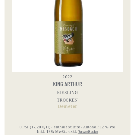
2022
KING ARTHUR
RIESLING
TROCKEN
Demeter
0,75l
(17,20 €/1l)
enthält Sulfite
Alkohol:
12 % vol
Inkl. 19% MwSt.
,
exkl.
Versandkosten