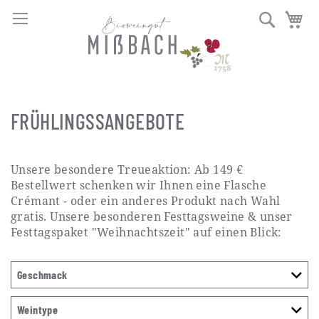
DIREKT
Navigation umschalten
Suche
Me
ZUM
INHALT
FRÜHLINGSSANGEBOTE
Unsere besondere Treueaktion: Ab 149 €
Bestellwert schenken wir Ihnen eine Flasche
Crémant - oder ein anderes Produkt nach Wahl
gratis. Unsere besonderen Festtagsweine & unser
Festtagspaket "Weihnachtszeit" auf einen Blick:
Geschmack
Weintype