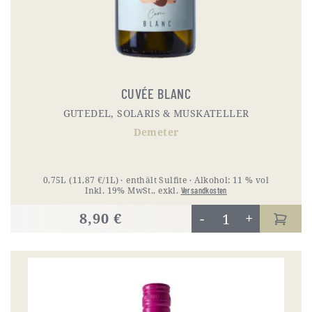
CUVÉE BLANC
GUTEDEL, SOLARIS & MUSKATELLER
Demeter
0,75L
(11,87 €/1L)
enthält Sulfite
Alkohol:
11 % vol
Inkl. 19% MwSt.
,
exkl.
Versandkosten
8,90 €
-
+