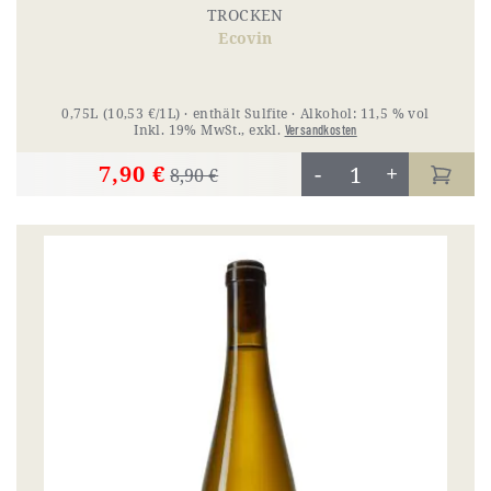
TROCKEN
Ecovin
0,75L
(10,53 €/1L)
enthält Sulfite
Alkohol:
11,5 % vol
Inkl. 19% MwSt.
,
exkl.
Versandkosten
7,90 €
-
+
8,90 €