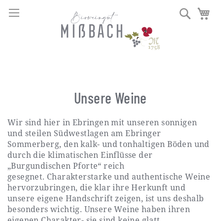
DIREKT
Navigation umschalten
Suche
Me
ZUM
INHALT
Unsere Weine
Wir sind hier in Ebringen mit unseren sonnigen
und steilen Südwestlagen am Ebringer
Sommerberg, den kalk- und tonhaltigen Böden und
durch die klimatischen Einflüsse der
„Burgundischen Pforte“ reich
gesegnet. Charakterstarke und authentische Weine
hervorzubringen, die klar ihre Herkunft und
unsere eigene Handschrift zeigen, ist uns deshalb
besonders wichtig. Unsere Weine haben ihren
eigenen Charakter- sie sind keine glatt