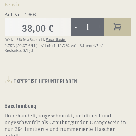
Ecovin
Art.Nr.: 1966
38,00 €
-
+
Inkl. 19% MwSt.
,
exkl.
Versandkosten
0,75L
(50,67 €/1L)
Alkohol:
12,5 % vol
Säure:
4,7 g/l
Restsüße:
0,1 g/l
EXPERTISE HERUNTERLADEN
Beschreibung
Unbehandelt, ungeschminkt, unfiltriert und
ungeschwefelt als Grauburgunder-Orangewein in
nur 264 limitierte und nummerierte Flaschen
gefüllt.