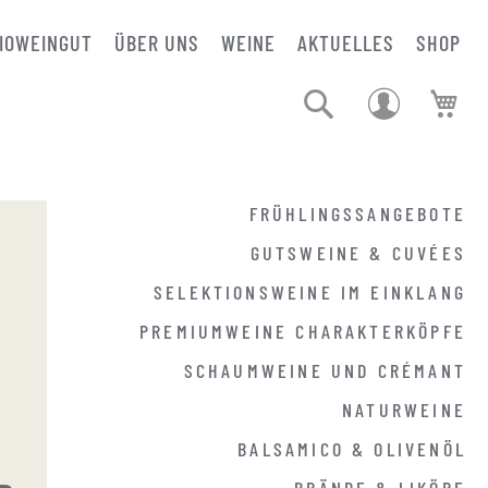
IOWEINGUT
ÜBER UNS
WEINE
AKTUELLES
SHOP
Suche
Mei
FRÜHLINGSSANGEBOTE
GUTSWEINE & CUVÉES
SELEKTIONSWEINE IM EINKLANG
PREMIUMWEINE CHARAKTERKÖPFE
SCHAUMWEINE UND CRÉMANT
NATURWEINE
BALSAMICO & OLIVENÖL
BRÄNDE & LIKÖRE