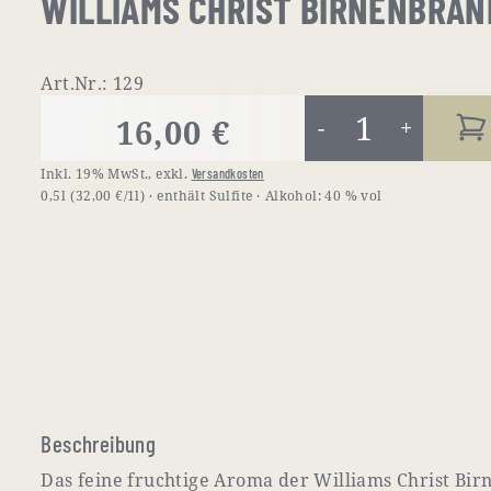
WILLIAMS CHRIST BIRNENBRAN
Art.Nr.: 129
16,00 €
-
+
Inkl. 19% MwSt.
,
exkl.
Versandkosten
0,5l
(32,00 €/1l)
enthält Sulfite
Alkohol:
40 % vol
Beschreibung
Das feine fruchtige Aroma der Williams Christ Bir